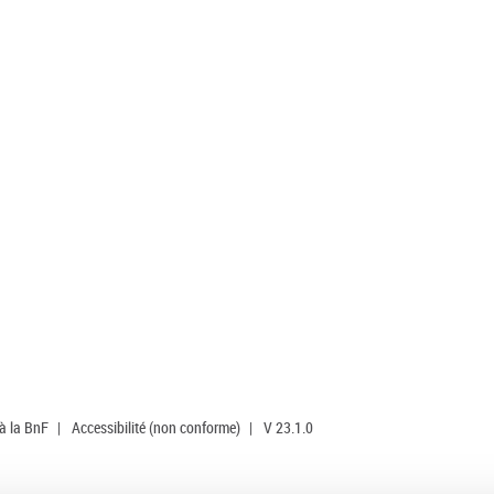
 à la BnF
|
Accessibilité (non conforme)
|
V 23.1.0