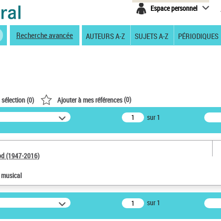
Espace personnel
Recherche avancée
AUTEURS A-Z
SUJETS A-Z
PÉRIODIQUES
(
0
)
 sélection (
0
)
Ajouter à mes références
sur 1
od (1947-2016)
e musical
sur 1