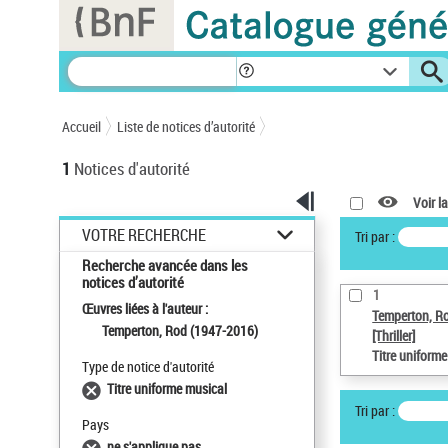
Panneau de gestion des cookies
Accueil
Liste de notices d’autorité
1
Notices d'autorité
Voir la
VOTRE RECHERCHE
Tri par :
Recherche avancée dans les
notices d’autorité
1
Œuvres liées à l'auteur :
Temperton, R
Temperton, Rod (1947-2016)
[Thriller]
Titre uniform
Type de notice d'autorité
Titre uniforme musical
Tri par :
Pays
ne s'applique pas