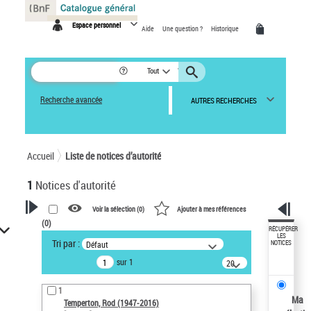
Panneau de gestion des cookies
Espace personnel
Aide
Une question ?
Historique
Tout
Recherche avancée
AUTRES RECHERCHES
Accueil
Liste de notices d’autorité
1
Notices d'autorité
Voir la sélection (
0
)
Ajouter à mes références
(
0
)
VOTRE RECHERCHE
RÉCUPÉRER
LES
Tri par :
Défaut
NOTICES
Recherche avancée dans les
sur 1
notices d’autorité
20
résultats/page
Œuvres liées à l'auteur :
1
Temperton, Rod (1947-2016)
Ma
Temperton, Rod (1947-2016)