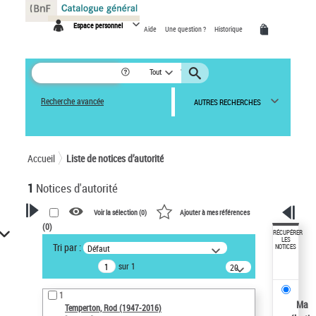
Panneau de gestion des cookies
Espace personnel
Aide
Une question ?
Historique
Tout
Recherche avancée
AUTRES RECHERCHES
Accueil
Liste de notices d’autorité
1
Notices d'autorité
Voir la sélection (
0
)
Ajouter à mes références
(
0
)
VOTRE RECHERCHE
RÉCUPÉRER
LES
Tri par :
Défaut
NOTICES
Recherche avancée dans les
sur 1
notices d’autorité
20
résultats/page
Œuvres liées à l'auteur :
1
Temperton, Rod (1947-2016)
Ma
Temperton, Rod (1947-2016)