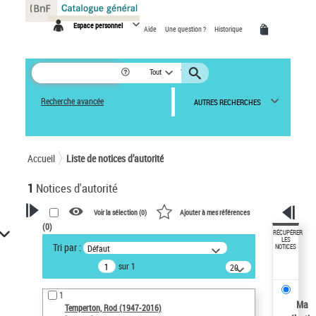
Panneau de gestion des cookies
Espace personnel
Aide
Une question ?
Historique
Tout
Recherche avancée
AUTRES RECHERCHES
Accueil
Liste de notices d’autorité
1
Notices d'autorité
Voir la sélection (
0
)
Ajouter à mes références
(
0
)
VOTRE RECHERCHE
RÉCUPÉRER
LES
Tri par :
Défaut
NOTICES
Recherche avancée dans les
sur 1
notices d’autorité
20
résultats/page
Œuvres liées à l'auteur :
1
Temperton, Rod (1947-2016)
Ma
Temperton, Rod (1947-2016)