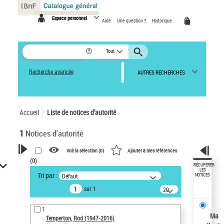
Panneau de gestion des cookies
Espace personnel
Aide
Une question ?
Historique
Tout
Recherche avancée
AUTRES RECHERCHES
Accueil
Liste de notices d’autorité
1
Notices d'autorité
Voir la sélection (
0
)
Ajouter à mes références
(
0
)
VOTRE RECHERCHE
RÉCUPÉRER
LES
Tri par :
Défaut
NOTICES
Recherche avancée dans les
sur 1
notices d’autorité
20
résultats/page
Œuvres liées à l'auteur :
1
Temperton, Rod (1947-2016)
Ma
Temperton, Rod (1947-2016)