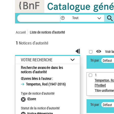
Panneau de gestion des cookies
Tout
Accueil
Liste de notices d’autorité
1
Notices d'autorité
Voir la
VOTRE RECHERCHE
Tri par :
Défaut
Recherche avancée dans les
notices d’autorité
1
Œuvres liées à l'auteur :
Temperton, R
Temperton, Rod (1947-2016)
[Thriller]
Titre uniform
Type de notice d'autorité
Œuvre
Tri par :
Défaut
Statut de la notice d’autorité
Notice élémentaire