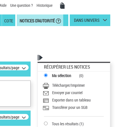
Aide
Une question ?
Historique
DANS UNIVERS
COTE
NOTICES D'AUTORITÉ
RÉCUPÉRER LES NOTICES
ésultats/page
Ma sélection
(
0
)
Télécharger/Imprimer
Envoyer par courriel
Exporter dans un tableau
Transférer pour un SGB
ésultats/page
Tous les résultats
(
1
)