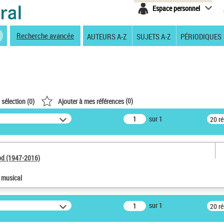
Espace personnel
Recherche avancée
AUTEURS A-Z
SUJETS A-Z
PÉRIODIQUES
(
0
)
 sélection (
0
)
Ajouter à mes références
sur 1
20 r
od (1947-2016)
e musical
sur 1
20 r