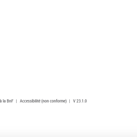
 à la BnF
|
Accessibilité (non conforme)
|
V 23.1.0