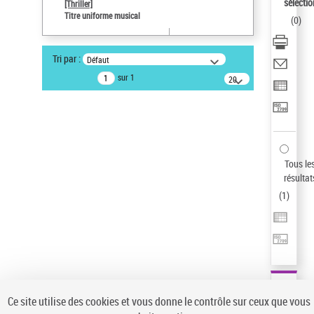
sélectio
[Thriller]
Type de notice d'autorité
Titre uniforme musical
(
0
)
Œuvre
Sauvegarder votre recherche
Tri par :
Défaut
AFFINER
sur 1
20
résultats/page
Type de notice d'autorité
Œuvre
(1)
Titre uniforme musical
(1)
Statut de la notice d’autorité
Tous le
résultat
Pays
(
1
)
Auteur d’œuvre
Ce site utilise des cookies et vous donne le contrôle sur ceux que vous