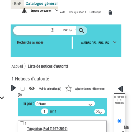
Panneau de gestion des cookies
Espace personnel
Aide
Une question ?
Historique
Tout
Recherche avancée
AUTRES RECHERCHES
Accueil
Liste de notices d’autorité
1
Notices d'autorité
Voir la sélection (
0
)
Ajouter à mes références
(
0
)
VOTRE RECHERCHE
RÉCUPÉRER
LES
Tri par :
Défaut
NOTICES
Recherche avancée dans les
sur 1
notices d’autorité
20
résultats/page
Œuvres liées à l'auteur :
1
Temperton, Rod (1947-2016)
Ma
Temperton, Rod (1947-2016)