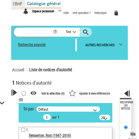
Panneau de gestion des cookies
Espace personnel
Aide
Une question ?
Historique
Tout
Recherche avancée
AUTRES RECHERCHES
Accueil
Liste de notices d’autorité
1
Notices d'autorité
Voir la sélection (
0
)
Ajouter à mes références
(
0
)
VOTRE RECHERCHE
RÉCUPÉRER
LES
Tri par :
Défaut
NOTICES
Recherche avancée dans les
sur 1
notices d’autorité
20
résultats/page
Œuvres liées à l'auteur :
1
Temperton, Rod (1947-2016)
Ma
Temperton, Rod (1947-2016)