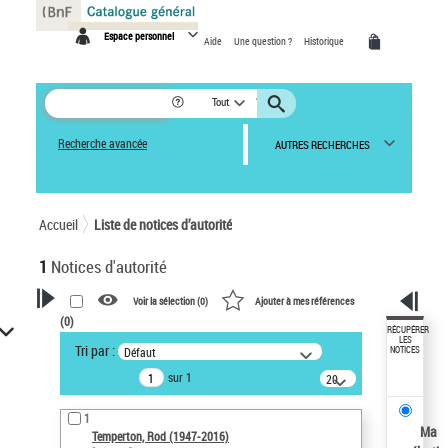
Panneau de gestion des cookies
Espace personnel
Aide
Une question ?
Historique
Tout
Recherche avancée
AUTRES RECHERCHES
Accueil
Liste de notices d’autorité
1
Notices d'autorité
Voir la sélection (
0
)
Ajouter à mes références
(
0
)
VOTRE RECHERCHE
RÉCUPÉRER
LES
Tri par :
Défaut
NOTICES
Recherche avancée dans les
sur 1
notices d’autorité
20
résultats/page
Œuvres liées à l'auteur :
1
Temperton, Rod (1947-2016)
Ma
Temperton, Rod (1947-2016)