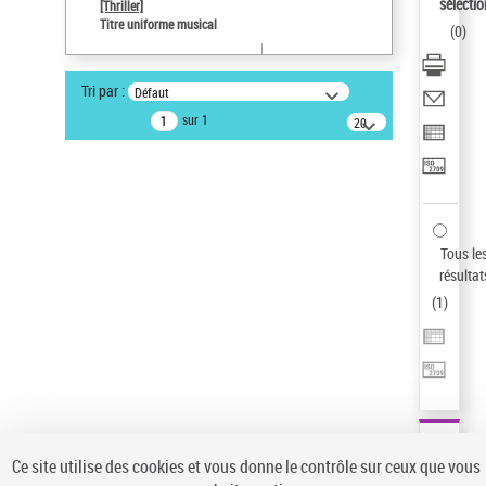
sélectio
[Thriller]
Pays
Titre uniforme musical
(
0
)
ne s'applique pas
Type de notice d'autorité
Tri par :
Défaut
Titre uniforme musical
sur 1
20
résultats/page
Auteur d’œuvre
Temperton, Rod (1947-2016)
Sauvegarder votre recherche
AFFINER
Tous le
Type de notice d'autorité
résultat
(
1
)
Œuvre
(1)
Titre uniforme musical
(1)
Statut de la notice d’autorité
Pays
Auteur d’œuvre
Ce site utilise des cookies et vous donne le contrôle sur ceux que vous