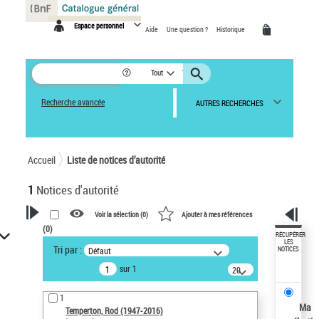
Panneau de gestion des cookies
Espace personnel
Aide
Une question ?
Historique
Tout
Recherche avancée
AUTRES RECHERCHES
Accueil
Liste de notices d’autorité
1
Notices d'autorité
Voir la sélection (
0
)
Ajouter à mes références
(
0
)
VOTRE RECHERCHE
RÉCUPÉRER
LES
Tri par :
Défaut
NOTICES
Recherche avancée dans les
sur 1
notices d’autorité
20
résultats/page
Œuvres liées à l'auteur :
1
Temperton, Rod (1947-2016)
Ma
Temperton, Rod (1947-2016)