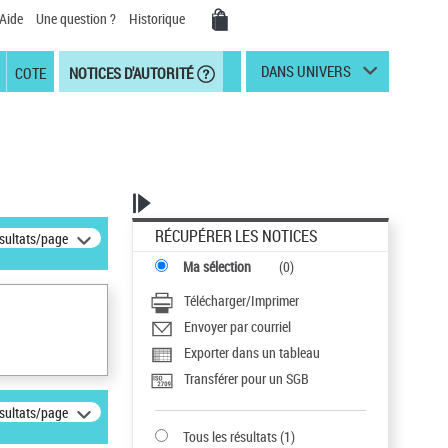
Aide
Une question ?
Historique
DANS UNIVERS
COTE
NOTICES D'AUTORITÉ
RÉCUPÉRER LES NOTICES
ésultats/page
Ma sélection
(
0
)
Télécharger/Imprimer
Envoyer par courriel
Exporter dans un tableau
Transférer pour un SGB
ésultats/page
Tous les résultats
(
1
)