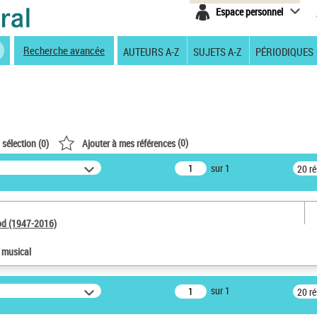
Espace personnel
Recherche avancée
AUTEURS A-Z
SUJETS A-Z
PÉRIODIQUES
(
0
)
 sélection (
0
)
Ajouter à mes références
sur 1
20 r
od (1947-2016)
e musical
sur 1
20 r