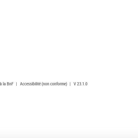
 à la BnF
|
Accessibilité (non conforme)
|
V 23.1.0