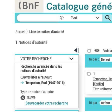
Panneau de gestion des cookies
Tout
Accueil
Liste de notices d’autorité
1
Notices d'autorité
Voir la
VOTRE RECHERCHE
Tri par :
Défaut
Recherche avancée dans les
notices d’autorité
1
Œuvres liées à l'auteur :
Temperton, R
Temperton, Rod (1947-2016)
[Thriller]
Titre uniform
Type de notice d'autorité
Œuvre
Tri par :
Défaut
Sauvegarder votre recherche