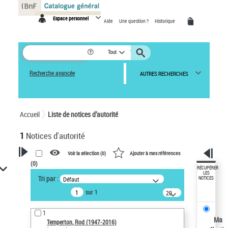
Panneau de gestion des cookies
Espace personnel
Aide
Une question ?
Historique
Tout
Recherche avancée
AUTRES RECHERCHES
Accueil
Liste de notices d’autorité
1
Notices d'autorité
Voir la sélection (
0
)
Ajouter à mes références
(
0
)
VOTRE RECHERCHE
RÉCUPÉRER
LES
Tri par :
Défaut
NOTICES
Recherche avancée dans les
sur 1
notices d’autorité
20
résultats/page
Œuvres liées à l'auteur :
1
Temperton, Rod (1947-2016)
Ma
Temperton, Rod (1947-2016)