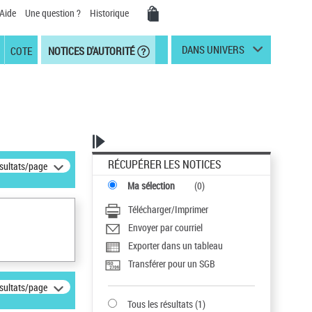
Aide
Une question ?
Historique
DANS UNIVERS
COTE
NOTICES D'AUTORITÉ
RÉCUPÉRER LES NOTICES
ésultats/page
Ma sélection
(
0
)
Télécharger/Imprimer
Envoyer par courriel
Exporter dans un tableau
Transférer pour un SGB
ésultats/page
Tous les résultats
(
1
)