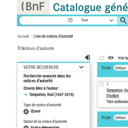
Panneau de gestion des cookies
Tout
Accueil
Liste de notices d’autorité
1
Notices d'autorité
Voir la
VOTRE RECHERCHE
Tri par :
Défaut
Recherche avancée dans les
notices d’autorité
1
Œuvres liées à l'auteur :
Temperton, R
Temperton, Rod (1947-2016)
[Thriller]
Titre uniform
Type de notice d'autorité
Œuvre
Tri par :
Défaut
Statut de la notice d’autorité
Notice élémentaire