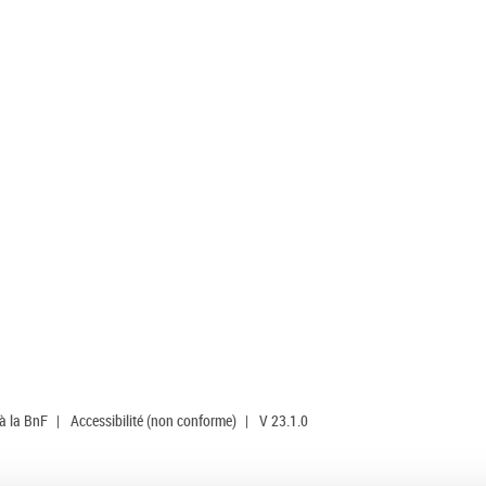
 à la BnF
|
Accessibilité (non conforme)
|
V 23.1.0