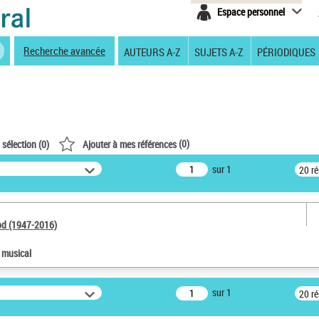
Espace personnel
Recherche avancée
AUTEURS A-Z
SUJETS A-Z
PÉRIODIQUES
(
0
)
 sélection (
0
)
Ajouter à mes références
sur 1
20 r
od (1947-2016)
e musical
sur 1
20 r