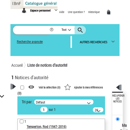
Panneau de gestion des cookies
Espace personnel
Aide
Une question ?
Historique
Tout
Recherche avancée
AUTRES RECHERCHES
Accueil
Liste de notices d’autorité
1
Notices d'autorité
Voir la sélection (
0
)
Ajouter à mes références
(
0
)
VOTRE RECHERCHE
RÉCUPÉRER
LES
Tri par :
Défaut
NOTICES
Recherche avancée dans les
sur 1
notices d’autorité
20
résultats/page
Œuvres liées à l'auteur :
1
Temperton, Rod (1947-2016)
Ma
Temperton, Rod (1947-2016)