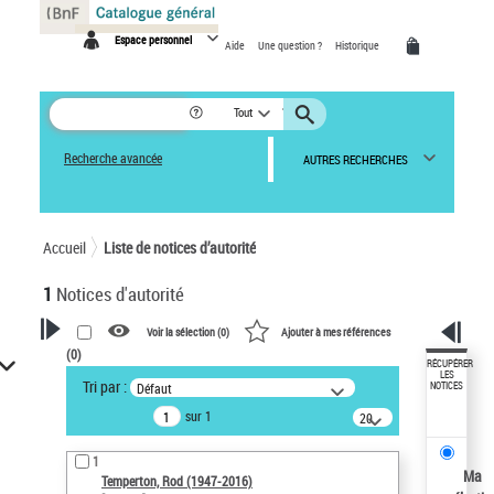
Panneau de gestion des cookies
Espace personnel
Aide
Une question ?
Historique
Tout
Recherche avancée
AUTRES RECHERCHES
Accueil
Liste de notices d’autorité
1
Notices d'autorité
Voir la sélection (
0
)
Ajouter à mes références
(
0
)
VOTRE RECHERCHE
RÉCUPÉRER
LES
Tri par :
Défaut
NOTICES
Recherche avancée dans les
sur 1
notices d’autorité
20
résultats/page
Œuvres liées à l'auteur :
1
Temperton, Rod (1947-2016)
Ma
Temperton, Rod (1947-2016)