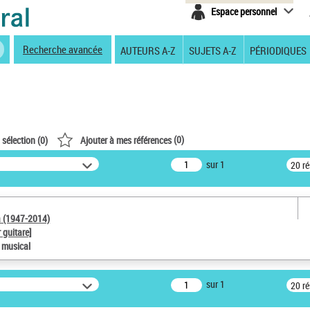
Espace personnel
Recherche avancée
AUTEURS A-Z
SUJETS A-Z
PÉRIODIQUES
(
0
)
 sélection (
0
)
Ajouter à mes références
sur 1
20 r
a (1947-2014)
 guitare]
e musical
sur 1
20 r