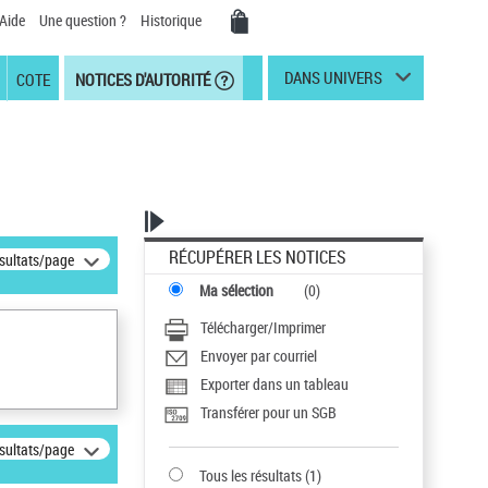
Aide
Une question ?
Historique
DANS UNIVERS
COTE
NOTICES D'AUTORITÉ
RÉCUPÉRER LES NOTICES
ésultats/page
Ma sélection
(
0
)
Télécharger/Imprimer
Envoyer par courriel
Exporter dans un tableau
Transférer pour un SGB
ésultats/page
Tous les résultats
(
1
)