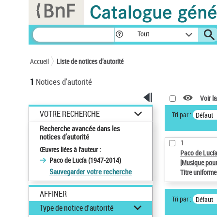
Panneau de gestion des cookies
Tout
Accueil
Liste de notices d’autorité
1
Notices d'autorité
Voir la
VOTRE RECHERCHE
Tri par :
Défaut
Recherche avancée dans les
notices d’autorité
1
Œuvres liées à l'auteur :
Paco de Lucí
Paco de Lucía (1947-2014)
[Musique pour
Sauvegarder votre recherche
Titre uniform
AFFINER
Tri par :
Défaut
Type de notice d'autorité