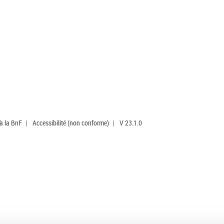
 à la BnF
|
Accessibilité (non conforme)
|
V 23.1.0