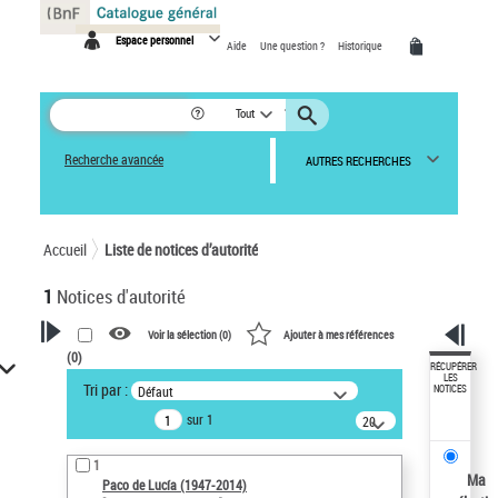
Panneau de gestion des cookies
Espace personnel
Aide
Une question ?
Historique
Tout
Recherche avancée
AUTRES RECHERCHES
Accueil
Liste de notices d’autorité
1
Notices d'autorité
Voir la sélection (
0
)
Ajouter à mes références
(
0
)
VOTRE RECHERCHE
RÉCUPÉRER
LES
Tri par :
Défaut
NOTICES
Recherche avancée dans les
sur 1
notices d’autorité
20
résultats/page
Œuvres liées à l'auteur :
1
Paco de Lucía (1947-2014)
Ma
Paco de Lucía (1947-2014)