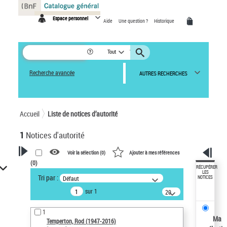
Panneau de gestion des cookies
Espace personnel
Aide
Une question ?
Historique
Tout
Recherche avancée
AUTRES RECHERCHES
Accueil
Liste de notices d’autorité
1
Notices d'autorité
Voir la sélection (
0
)
Ajouter à mes références
(
0
)
VOTRE RECHERCHE
RÉCUPÉRER
LES
Tri par :
Défaut
NOTICES
Recherche avancée dans les
sur 1
notices d’autorité
20
résultats/page
Œuvres liées à l'auteur :
1
Temperton, Rod (1947-2016)
Ma
Temperton, Rod (1947-2016)