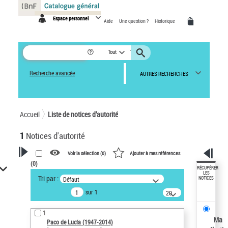
Panneau de gestion des cookies
Espace personnel
Aide
Une question ?
Historique
Tout
Recherche avancée
AUTRES RECHERCHES
Accueil
Liste de notices d’autorité
1
Notices d'autorité
Voir la sélection (
0
)
Ajouter à mes références
(
0
)
VOTRE RECHERCHE
RÉCUPÉRER
LES
Tri par :
Défaut
NOTICES
Recherche avancée dans les
sur 1
notices d’autorité
20
résultats/page
Œuvres liées à l'auteur :
1
Paco de Lucía (1947-2014)
Ma
Paco de Lucía (1947-2014)