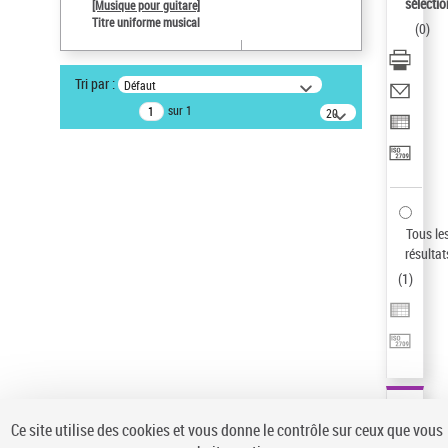
sélectio
[Musique pour guitare]
Statut de la notice d’autorité
Titre uniforme musical
(
0
)
Notice élémentaire
Type de notice d'autorité
Tri par :
Défaut
Œuvre
sur 1
20
Sauvegarder votre recherche
résultats/page
AFFINER
Type de notice d'autorité
Œuvre
(1)
Tous le
Titre uniforme musical
(1)
résultat
(
1
)
Statut de la notice d’autorité
Pays
Auteur d’œuvre
Ce site utilise des cookies et vous donne le contrôle sur ceux que vous