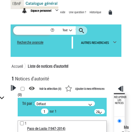
Panneau de gestion des cookies
Espace personnel
Aide
Une question ?
Historique
Tout
Recherche avancée
AUTRES RECHERCHES
Accueil
Liste de notices d’autorité
1
Notices d'autorité
Voir la sélection (
0
)
Ajouter à mes références
(
0
)
VOTRE RECHERCHE
RÉCUPÉRER
LES
Tri par :
Défaut
NOTICES
Recherche avancée dans les
sur 1
notices d’autorité
20
résultats/page
Œuvres liées à l'auteur :
1
Paco de Lucía (1947-2014)
Ma
Paco de Lucía (1947-2014)