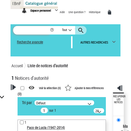
Panneau de gestion des cookies
Espace personnel
Aide
Une question ?
Historique
Tout
Recherche avancée
AUTRES RECHERCHES
Accueil
Liste de notices d’autorité
1
Notices d'autorité
Voir la sélection (
0
)
Ajouter à mes références
(
0
)
VOTRE RECHERCHE
RÉCUPÉRER
LES
Tri par :
Défaut
NOTICES
Recherche avancée dans les
sur 1
notices d’autorité
20
résultats/page
Œuvres liées à l'auteur :
1
Paco de Lucía (1947-2014)
Ma
Paco de Lucía (1947-2014)