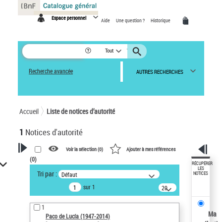
Panneau de gestion des cookies
Espace personnel
Aide
Une question ?
Historique
Tout
Recherche avancée
AUTRES RECHERCHES
Accueil
Liste de notices d’autorité
1
Notices d'autorité
Voir la sélection (
0
)
Ajouter à mes références
(
0
)
VOTRE RECHERCHE
RÉCUPÉRER
LES
Tri par :
Défaut
NOTICES
Recherche avancée dans les
sur 1
notices d’autorité
20
résultats/page
Œuvres liées à l'auteur :
1
Paco de Lucía (1947-2014)
Ma
Paco de Lucía (1947-2014)