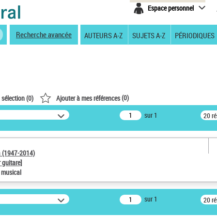
Espace personnel
Recherche avancée
AUTEURS A-Z
SUJETS A-Z
PÉRIODIQUES
(
0
)
 sélection (
0
)
Ajouter à mes références
sur 1
20 r
a (1947-2014)
 guitare]
e musical
sur 1
20 r