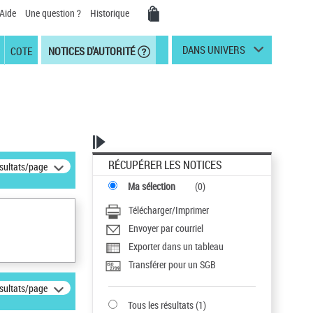
Aide
Une question ?
Historique
DANS UNIVERS
COTE
NOTICES D'AUTORITÉ
RÉCUPÉRER LES NOTICES
ésultats/page
Ma sélection
(
0
)
Télécharger/Imprimer
Envoyer par courriel
Exporter dans un tableau
Transférer pour un SGB
ésultats/page
Tous les résultats
(
1
)