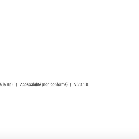
 à la BnF
|
Accessibilité (non conforme)
|
V 23.1.0