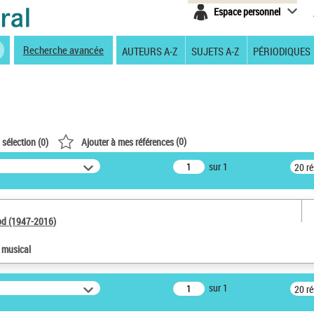
Espace personnel
Recherche avancée
AUTEURS A-Z
SUJETS A-Z
PÉRIODIQUES
(
0
)
 sélection (
0
)
Ajouter à mes références
sur 1
20 r
od (1947-2016)
e musical
sur 1
20 r