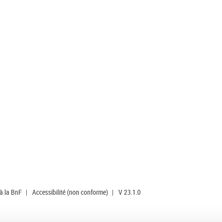
 à la BnF
|
Accessibilité (non conforme)
|
V 23.1.0