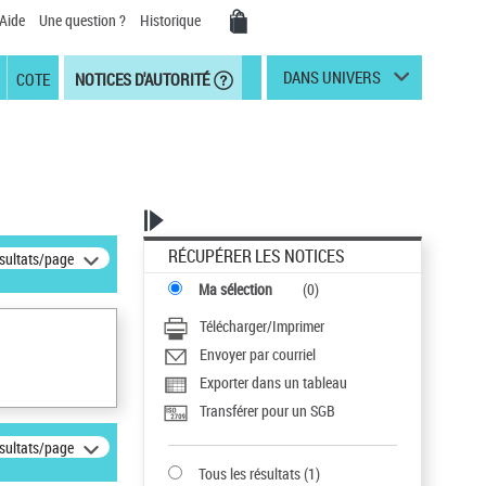
Aide
Une question ?
Historique
DANS UNIVERS
COTE
NOTICES D'AUTORITÉ
RÉCUPÉRER LES NOTICES
ésultats/page
Ma sélection
(
0
)
Télécharger/Imprimer
Envoyer par courriel
Exporter dans un tableau
Transférer pour un SGB
ésultats/page
Tous les résultats
(
1
)