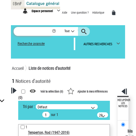
Panneau de gestion des cookies
Espace personnel
Aide
Une question ?
Historique
Tout
Recherche avancée
AUTRES RECHERCHES
Accueil
Liste de notices d’autorité
1
Notices d'autorité
Voir la sélection (
0
)
Ajouter à mes références
(
0
)
VOTRE RECHERCHE
RÉCUPÉRER
LES
Tri par :
Défaut
NOTICES
Recherche avancée dans les
sur 1
notices d’autorité
20
résultats/page
Œuvres liées à l'auteur :
1
Temperton, Rod (1947-2016)
Ma
Temperton, Rod (1947-2016)