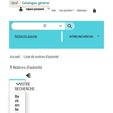
Espace personnel
Aide
Une question ?
Historique
Recherche avancée
AUTRES RECHERCHES
Accueil
Liste de notices d’autorité
1
Notices d'autorité
VOTRE
RECHERCHE
Re
ch
erc
he