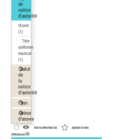
de
notice
d'autorité
Œuvre
(1)
Titre
uniforme
musical
(1)
Statut
de
la
notice
d’autorité
Pays
Auteur
d’œuvre
Voir la sélection (
0
)
Ajouter à mes
(
0
)
références