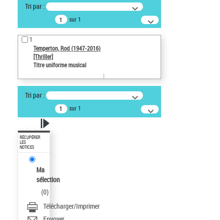
Tri par :
sur 1
1
Temperton, Rod (1947-2016)
[Thriller]
Titre uniforme musical
Tri par :
sur 1
RÉCUPÉRER
LES
NOTICES
Ma
sélection
(
0
)
Télécharger/Imprimer
Envoyer