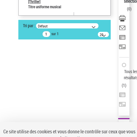
sélectio
[Thriller]
Pays
Titre uniforme musical
(
0
)
ne s'applique pas
Type de notice d'autorité
Tri par :
Défaut
Titre uniforme musical
sur 1
20
Œuvre
résultats/page
Auteur d’œuvre
Temperton, Rod (1947-2016)
Sauvegarder votre recherche
Tous le
AFFINER
résultat
Type de notice d'autorité
(
1
)
Œuvre
(1)
Titre uniforme musical
(1)
Statut de la notice d’autorité
Pays
Auteur d’œuvre
Ce site utilise des cookies et vous donne le contrôle sur ceux que vous