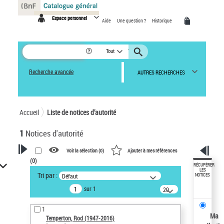
Panneau de gestion des cookies
Espace personnel
Aide
Une question ?
Historique
Tout
Recherche avancée
AUTRES RECHERCHES
Accueil
Liste de notices d’autorité
1
Notices d'autorité
Voir la sélection (
0
)
Ajouter à mes références
(
0
)
VOTRE RECHERCHE
RÉCUPÉRER
LES
Tri par :
Défaut
NOTICES
Recherche avancée dans les
sur 1
notices d’autorité
20
résultats/page
Œuvres liées à l'auteur :
1
Temperton, Rod (1947-2016)
Ma
Temperton, Rod (1947-2016)