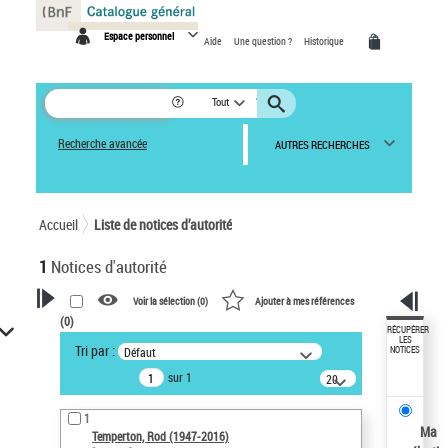
Panneau de gestion des cookies
Espace personnel
Aide
Une question ?
Historique
Tout
Recherche avancée
AUTRES RECHERCHES
Accueil
Liste de notices d’autorité
1
Notices d'autorité
Voir la sélection (
0
)
Ajouter à mes références
(
0
)
VOTRE RECHERCHE
RÉCUPÉRER
LES
Tri par :
Défaut
NOTICES
Recherche avancée dans les
sur 1
notices d’autorité
20
résultats/page
Œuvres liées à l'auteur :
1
Temperton, Rod (1947-2016)
Ma
Temperton, Rod (1947-2016)