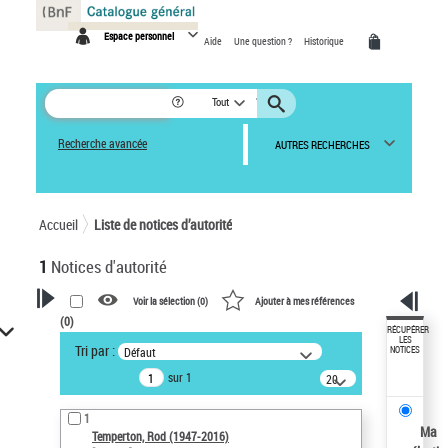
Panneau de gestion des cookies
Espace personnel
Aide
Une question ?
Historique
Tout
Recherche avancée
AUTRES RECHERCHES
Accueil
Liste de notices d’autorité
1
Notices d'autorité
Voir la sélection (
0
)
Ajouter à mes références
(
0
)
VOTRE RECHERCHE
RÉCUPÉRER
LES
Tri par :
Défaut
NOTICES
Recherche avancée dans les
sur 1
notices d’autorité
20
résultats/page
Œuvres liées à l'auteur :
1
Temperton, Rod (1947-2016)
Ma
Temperton, Rod (1947-2016)