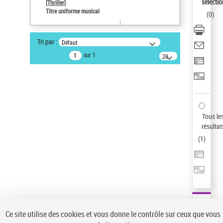
sélectio
[Thriller]
Auteur d’œuvre
Titre uniforme musical
(
0
)
Temperton, Rod (1947-2016)
Type de notice d'autorité
Tri par :
Défaut
Titre uniforme musical
sur 1
20
résultats/page
Statut de la notice d’autorité
Notice élémentaire
Sauvegarder votre recherche
AFFINER
Tous le
Type de notice d'autorité
résultat
(
1
)
Œuvre
(1)
Titre uniforme musical
(1)
Statut de la notice d’autorité
Pays
Auteur d’œuvre
Ce site utilise des cookies et vous donne le contrôle sur ceux que vous