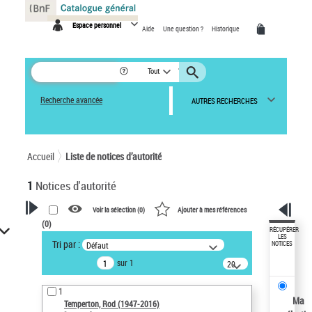
Panneau de gestion des cookies
Espace personnel
Aide
Une question ?
Historique
Tout
Recherche avancée
AUTRES RECHERCHES
Accueil
Liste de notices d’autorité
1
Notices d'autorité
Voir la sélection (
0
)
Ajouter à mes références
(
0
)
VOTRE RECHERCHE
RÉCUPÉRER
LES
Tri par :
Défaut
NOTICES
Recherche avancée dans les
sur 1
notices d’autorité
20
résultats/page
Œuvres liées à l'auteur :
1
Temperton, Rod (1947-2016)
Ma
Temperton, Rod (1947-2016)