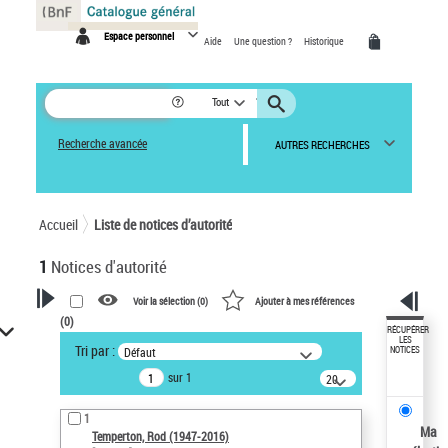
Panneau de gestion des cookies
Espace personnel
Aide
Une question ?
Historique
Tout
Recherche avancée
AUTRES RECHERCHES
Accueil
Liste de notices d’autorité
1
Notices d'autorité
Voir la sélection (
0
)
Ajouter à mes références
(
0
)
VOTRE RECHERCHE
RÉCUPÉRER
LES
Tri par :
Défaut
NOTICES
Recherche avancée dans les
sur 1
notices d’autorité
20
résultats/page
Œuvres liées à l'auteur :
1
Temperton, Rod (1947-2016)
Ma
Temperton, Rod (1947-2016)