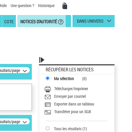
Aide
Une question ?
Historique
DANS UNIVERS
COTE
NOTICES D'AUTORITÉ
RÉCUPÉRER LES NOTICES
ésultats/page
Ma sélection
(
0
)
Télécharger/Imprimer
Envoyer par courriel
Exporter dans un tableau
Transférer pour un SGB
ésultats/page
Tous les résultats
(
1
)