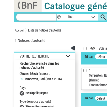
Panneau de gestion des cookies
Tout
Accueil
Liste de notices d’autorité
1
Notices d'autorité
Voir la
VOTRE RECHERCHE
Tri par :
Défaut
Recherche avancée dans les
notices d’autorité
1
Œuvres liées à l'auteur :
Temperton, R
Temperton, Rod (1947-2016)
[Thriller]
Titre uniform
Pays
ne s'applique pas
Tri par :
Défaut
Type de notice d'autorité
Titre uniforme musical