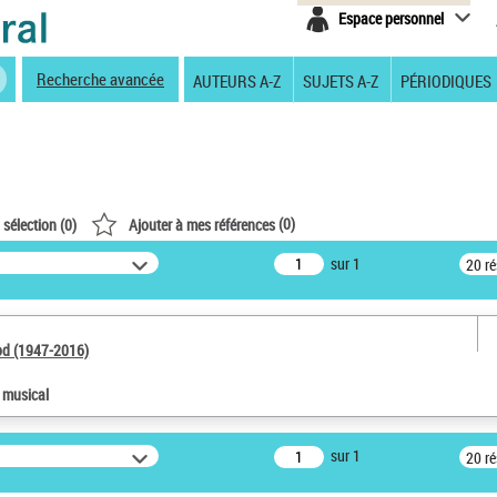
Espace personnel
Recherche avancée
AUTEURS A-Z
SUJETS A-Z
PÉRIODIQUES
(
0
)
 sélection (
0
)
Ajouter à mes références
sur 1
20 r
od (1947-2016)
e musical
sur 1
20 r