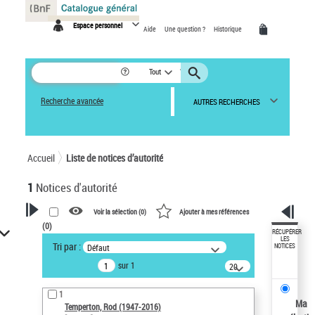
Panneau de gestion des cookies
Espace personnel
Aide
Une question ?
Historique
Tout
Recherche avancée
AUTRES RECHERCHES
Accueil
Liste de notices d’autorité
1
Notices d'autorité
Voir la sélection (
0
)
Ajouter à mes références
(
0
)
VOTRE RECHERCHE
RÉCUPÉRER
LES
Tri par :
Défaut
NOTICES
Recherche avancée dans les
sur 1
notices d’autorité
20
résultats/page
Œuvres liées à l'auteur :
1
Temperton, Rod (1947-2016)
Ma
Temperton, Rod (1947-2016)