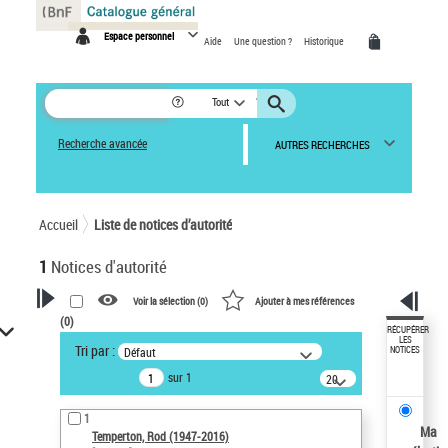
Panneau de gestion des cookies
Espace personnel
Aide
Une question ?
Historique
Tout
Recherche avancée
AUTRES RECHERCHES
Accueil
Liste de notices d’autorité
1
Notices d'autorité
Voir la sélection (
0
)
Ajouter à mes références
(
0
)
VOTRE RECHERCHE
RÉCUPÉRER
LES
Tri par :
Défaut
NOTICES
Recherche avancée dans les
sur 1
notices d’autorité
20
résultats/page
Œuvres liées à l'auteur :
1
Temperton, Rod (1947-2016)
Ma
Temperton, Rod (1947-2016)