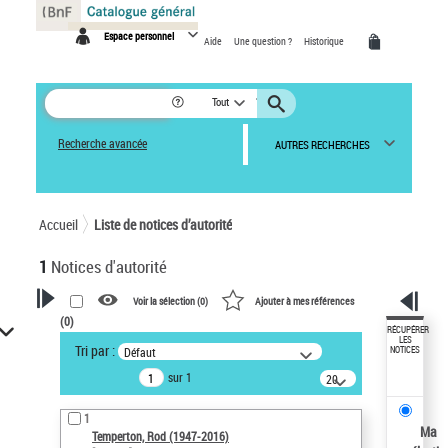
Panneau de gestion des cookies
Espace personnel
Aide
Une question ?
Historique
Tout
Recherche avancée
AUTRES RECHERCHES
Accueil
Liste de notices d’autorité
1
Notices d'autorité
Voir la sélection (
0
)
Ajouter à mes références
(
0
)
VOTRE RECHERCHE
RÉCUPÉRER
LES
Tri par :
Défaut
NOTICES
Recherche avancée dans les
sur 1
notices d’autorité
20
résultats/page
Œuvres liées à l'auteur :
1
Temperton, Rod (1947-2016)
Ma
Temperton, Rod (1947-2016)