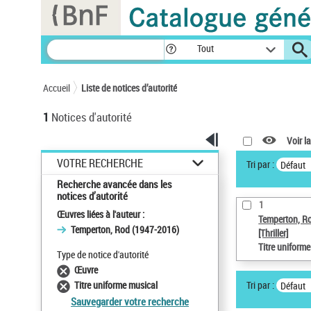
Panneau de gestion des cookies
Tout
Accueil
Liste de notices d’autorité
1
Notices d'autorité
Voir la
VOTRE RECHERCHE
Tri par :
Défaut
Recherche avancée dans les
notices d’autorité
1
Œuvres liées à l'auteur :
Temperton, R
Temperton, Rod (1947-2016)
[Thriller]
Titre uniform
Type de notice d'autorité
Œuvre
Tri par :
Titre uniforme musical
Défaut
Sauvegarder votre recherche