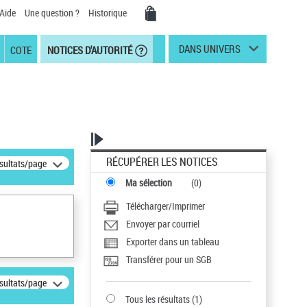
Aide
Une question ?
Historique
DANS UNIVERS
COTE
NOTICES D'AUTORITÉ
RÉCUPÉRER LES NOTICES
ésultats/page
Ma sélection
(
0
)
Télécharger/Imprimer
Envoyer par courriel
Exporter dans un tableau
Transférer pour un SGB
ésultats/page
Tous les résultats
(
1
)