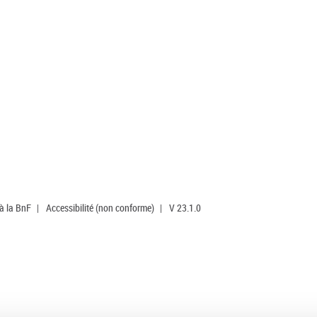
 à la BnF
|
Accessibilité (non conforme)
|
V 23.1.0