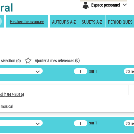
Espace personnel
Recherche avancée
AUTEURS A-Z
SUJETS A-Z
PÉRIODIQUES
(
0
)
 sélection (
0
)
Ajouter à mes références
sur 1
20 r
od (1947-2016)
e musical
sur 1
20 r