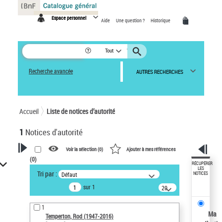
Panneau de gestion des cookies
Espace personnel
Aide
Une question ?
Historique
Tout
Recherche avancée
AUTRES RECHERCHES
Accueil
Liste de notices d’autorité
1
Notices d'autorité
Voir la sélection (
0
)
Ajouter à mes références
(
0
)
VOTRE RECHERCHE
RÉCUPÉRER
LES
Tri par :
Défaut
NOTICES
Recherche avancée dans les
sur 1
notices d’autorité
20
résultats/page
Œuvres liées à l'auteur :
1
Temperton, Rod (1947-2016)
Ma
Temperton, Rod (1947-2016)