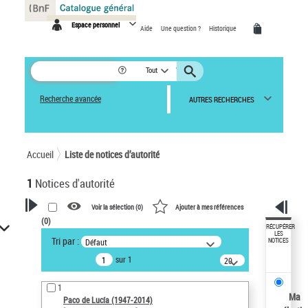
Panneau de gestion des cookies
Espace personnel
Aide
Une question ?
Historique
Tout
Recherche avancée
AUTRES RECHERCHES
Accueil
Liste de notices d’autorité
1
Notices d'autorité
Voir la sélection (
0
)
Ajouter à mes références
(
0
)
VOTRE RECHERCHE
RÉCUPÉRER
LES
Tri par :
Défaut
NOTICES
Recherche avancée dans les
sur 1
notices d’autorité
20
résultats/page
Œuvres liées à l'auteur :
1
Paco de Lucía (1947-2014)
Ma
Paco de Lucía (1947-2014)