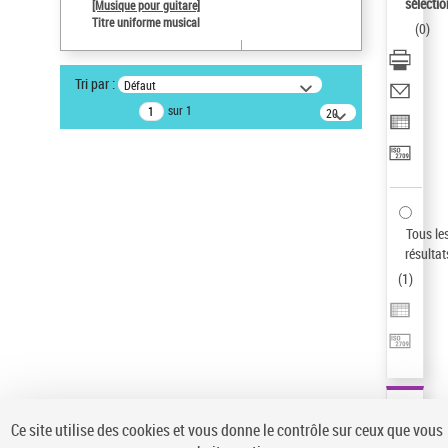
sélectio
[Musique pour guitare]
Type de notice d'autorité
Titre uniforme musical
(
0
)
Titre uniforme musical
Pays
Tri par :
Défaut
ne s'applique pas
sur 1
20
Sauvegarder votre recherche
résultats/page
AFFINER
Type de notice d'autorité
Œuvre
(1)
Tous le
Titre uniforme musical
(1)
résultat
(
1
)
Statut de la notice d’autorité
Pays
Auteur d’œuvre
Ce site utilise des cookies et vous donne le contrôle sur ceux que vous