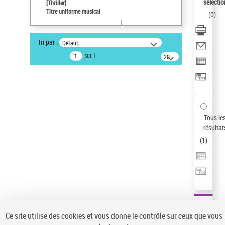
sélectio
[Thriller]
Pays
Titre uniforme musical
(
0
)
ne s'applique pas
Sauvegarder votre recherche
Tri par :
Défaut
AFFINER
sur 1
20
résultats/page
Type de notice d'autorité
Œuvre
(1)
Titre uniforme musical
(1)
Statut de la notice d’autorité
Tous le
résultat
Pays
(
1
)
Auteur d’œuvre
Ce site utilise des cookies et vous donne le contrôle sur ceux que vous