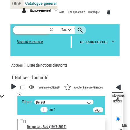
Panneau de gestion des cookies
Espace personnel
Aide
Une question ?
Historique
Tout
Recherche avancée
AUTRES RECHERCHES
Accueil
Liste de notices d’autorité
1
Notices d'autorité
Voir la sélection (
0
)
Ajouter à mes références
(
0
)
VOTRE RECHERCHE
RÉCUPÉRER
LES
Tri par :
Défaut
NOTICES
Recherche avancée dans les
sur 1
notices d’autorité
20
résultats/page
Œuvres liées à l'auteur :
1
Temperton, Rod (1947-2016)
Ma
Temperton, Rod (1947-2016)