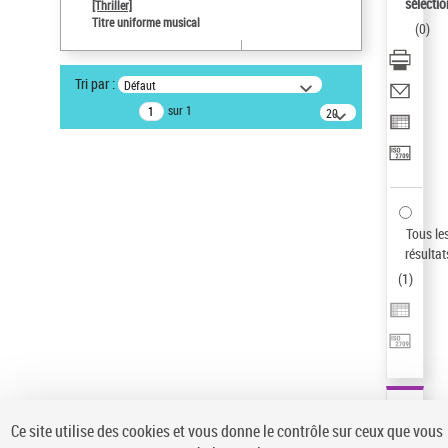
sélectio
[Thriller]
Pays
Titre uniforme musical
(
0
)
ne s'applique pas
Statut de la notice d’autorité
Tri par :
Défaut
Notice élémentaire
sur 1
20
résultats/page
Type de notice d'autorité
Titre uniforme musical
Auteur d’œuvre
Temperton, Rod (1947-2016)
Sauvegarder votre recherche
Tous le
résultat
AFFINER
(
1
)
Type de notice d'autorité
Œuvre
(1)
Titre uniforme musical
(1)
Statut de la notice d’autorité
Ce site utilise des cookies et vous donne le contrôle sur ceux que vous
Pays