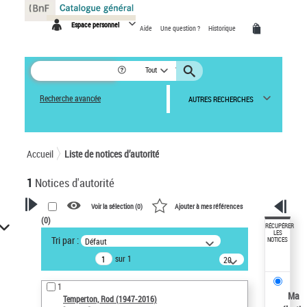
Panneau de gestion des cookies
Espace personnel
Aide
Une question ?
Historique
Tout
Recherche avancée
AUTRES RECHERCHES
Accueil
Liste de notices d’autorité
1
Notices d'autorité
Voir la sélection (
0
)
Ajouter à mes références
(
0
)
VOTRE RECHERCHE
RÉCUPÉRER
LES
Tri par :
Défaut
NOTICES
Recherche avancée dans les
sur 1
notices d’autorité
20
résultats/page
Œuvres liées à l'auteur :
1
Temperton, Rod (1947-2016)
Ma
Temperton, Rod (1947-2016)