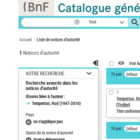
Panneau de gestion des cookies
Tout
Accueil
Liste de notices d’autorité
1
Notices d'autorité
Voir la
VOTRE RECHERCHE
Tri par :
Défaut
Recherche avancée dans les
notices d’autorité
1
Œuvres liées à l'auteur :
Temperton, R
Temperton, Rod (1947-2016)
[Thriller]
Titre uniform
Pays
ne s'applique pas
Tri par :
Défaut
Statut de la notice d’autorité
Notice élémentaire