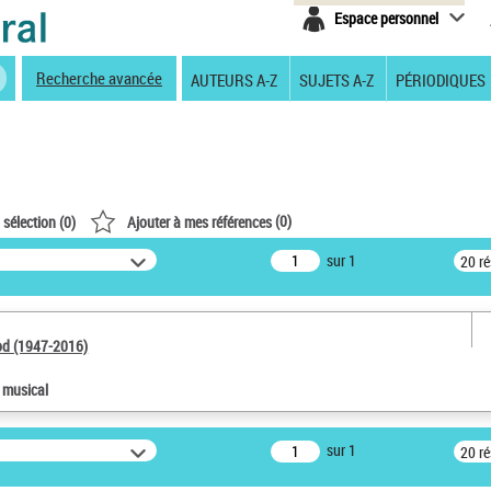
Espace personnel
Recherche avancée
AUTEURS A-Z
SUJETS A-Z
PÉRIODIQUES
(
0
)
 sélection (
0
)
Ajouter à mes références
sur 1
20 r
od (1947-2016)
e musical
sur 1
20 r