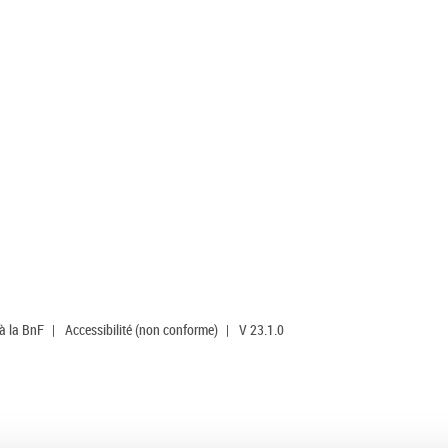
 à la BnF
|
Accessibilité (non conforme)
|
V 23.1.0