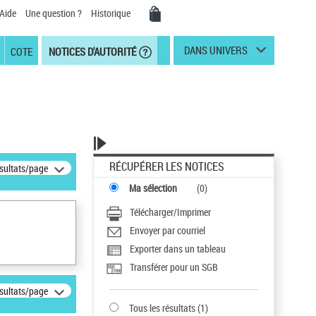
Aide
Une question ?
Historique
DANS UNIVERS
COTE
NOTICES D'AUTORITÉ
RÉCUPÉRER LES NOTICES
ésultats/page
Ma sélection
(
0
)
Télécharger/Imprimer
Envoyer par courriel
Exporter dans un tableau
Transférer pour un SGB
ésultats/page
Tous les résultats
(
1
)