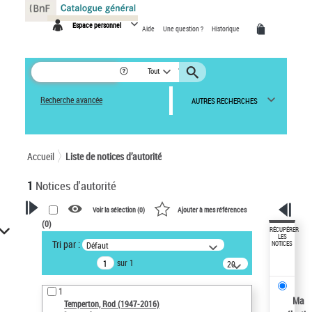
Panneau de gestion des cookies
Espace personnel
Aide
Une question ?
Historique
Tout
Recherche avancée
AUTRES RECHERCHES
Accueil
Liste de notices d’autorité
1
Notices d'autorité
Voir la sélection (
0
)
Ajouter à mes références
(
0
)
VOTRE RECHERCHE
RÉCUPÉRER
LES
Tri par :
Défaut
NOTICES
Recherche avancée dans les
sur 1
notices d’autorité
20
résultats/page
Œuvres liées à l'auteur :
1
Temperton, Rod (1947-2016)
Ma
Temperton, Rod (1947-2016)