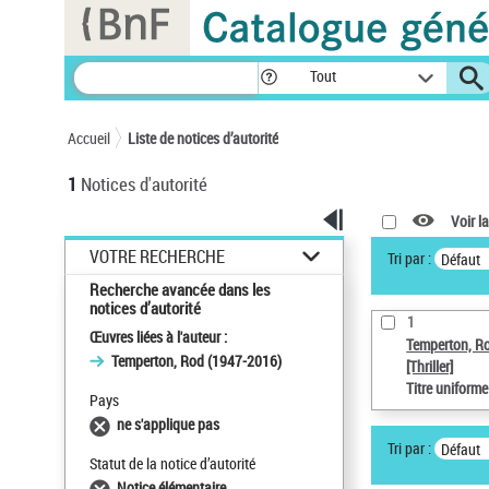
Panneau de gestion des cookies
Tout
Accueil
Liste de notices d’autorité
1
Notices d'autorité
Voir la
VOTRE RECHERCHE
Tri par :
Défaut
Recherche avancée dans les
notices d’autorité
1
Œuvres liées à l'auteur :
Temperton, R
Temperton, Rod (1947-2016)
[Thriller]
Titre uniform
Pays
ne s'applique pas
Tri par :
Défaut
Statut de la notice d’autorité
Notice élémentaire