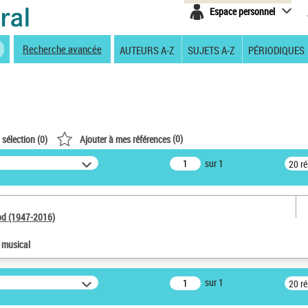
Espace personnel
Recherche avancée
AUTEURS A-Z
SUJETS A-Z
PÉRIODIQUES
(
0
)
 sélection (
0
)
Ajouter à mes références
sur 1
20 r
od (1947-2016)
e musical
sur 1
20 r