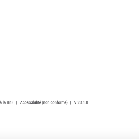
 à la BnF
|
Accessibilité (non conforme)
|
V 23.1.0