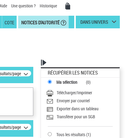
Aide
Une question ?
Historique
DANS UNIVERS
COTE
NOTICES D'AUTORITÉ
RÉCUPÉRER LES NOTICES
ésultats/page
Ma sélection
(
0
)
Télécharger/Imprimer
Envoyer par courriel
Exporter dans un tableau
Transférer pour un SGB
ésultats/page
Tous les résultats
(
1
)