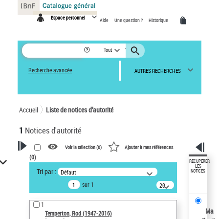
Panneau de gestion des cookies
Espace personnel
Aide
Une question ?
Historique
Tout
Recherche avancée
AUTRES RECHERCHES
Accueil
Liste de notices d’autorité
1
Notices d'autorité
Voir la sélection (
0
)
Ajouter à mes références
(
0
)
VOTRE RECHERCHE
RÉCUPÉRER
LES
Tri par :
Défaut
NOTICES
Recherche avancée dans les
sur 1
notices d’autorité
20
résultats/page
Œuvres liées à l'auteur :
1
Temperton, Rod (1947-2016)
Ma
Temperton, Rod (1947-2016)