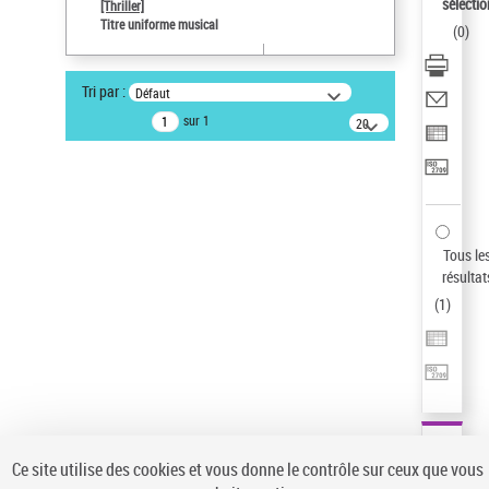
sélectio
[Thriller]
Statut de la notice d’autorité
Titre uniforme musical
(
0
)
Notice élémentaire
Auteur d’œuvre
Tri par :
Défaut
Temperton, Rod (1947-2016)
sur 1
20
Sauvegarder votre recherche
résultats/page
AFFINER
Type de notice d'autorité
Œuvre
(1)
Tous le
Titre uniforme musical
(1)
résultat
(
1
)
Statut de la notice d’autorité
Pays
Auteur d’œuvre
Ce site utilise des cookies et vous donne le contrôle sur ceux que vous