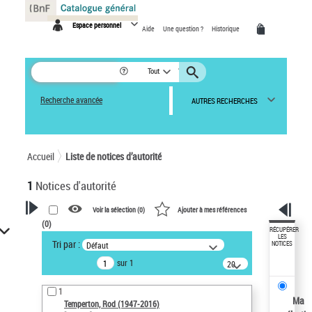
Panneau de gestion des cookies
Espace personnel
Aide
Une question ?
Historique
Tout
Recherche avancée
AUTRES RECHERCHES
Accueil
Liste de notices d’autorité
1
Notices d'autorité
Voir la sélection (
0
)
Ajouter à mes références
(
0
)
VOTRE RECHERCHE
RÉCUPÉRER
LES
Tri par :
Défaut
NOTICES
Recherche avancée dans les
sur 1
notices d’autorité
20
résultats/page
Œuvres liées à l'auteur :
1
Temperton, Rod (1947-2016)
Ma
Temperton, Rod (1947-2016)