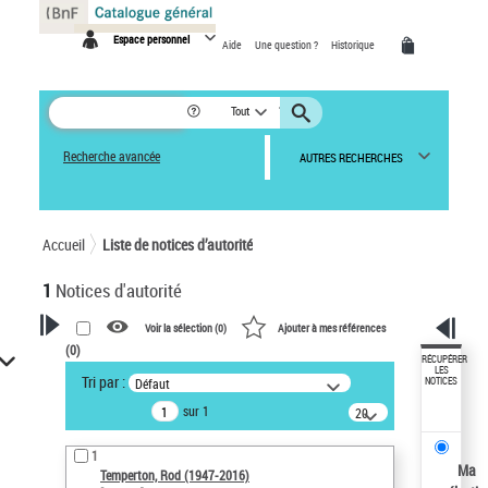
Panneau de gestion des cookies
Espace personnel
Aide
Une question ?
Historique
Tout
Recherche avancée
AUTRES RECHERCHES
Accueil
Liste de notices d’autorité
1
Notices d'autorité
Voir la sélection (
0
)
Ajouter à mes références
(
0
)
VOTRE RECHERCHE
RÉCUPÉRER
LES
Tri par :
Défaut
NOTICES
Recherche avancée dans les
sur 1
notices d’autorité
20
résultats/page
Œuvres liées à l'auteur :
1
Temperton, Rod (1947-2016)
Ma
Temperton, Rod (1947-2016)