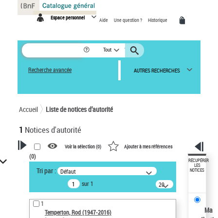
Panneau de gestion des cookies
Espace personnel
Aide
Une question ?
Historique
Tout
Recherche avancée
AUTRES RECHERCHES
Accueil
Liste de notices d’autorité
1
Notices d'autorité
Voir la sélection (
0
)
Ajouter à mes références
(
0
)
VOTRE RECHERCHE
RÉCUPÉRER
LES
Tri par :
Défaut
NOTICES
Recherche avancée dans les
sur 1
notices d’autorité
20
résultats/page
Œuvres liées à l'auteur :
1
Temperton, Rod (1947-2016)
Ma
Temperton, Rod (1947-2016)