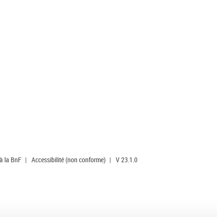
 à la BnF
|
Accessibilité (non conforme)
|
V 23.1.0