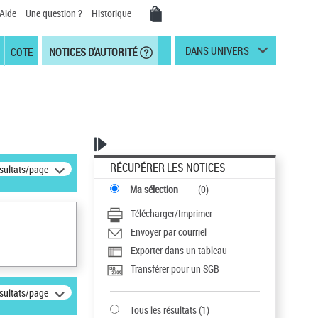
Aide
Une question ?
Historique
DANS UNIVERS
COTE
NOTICES D'AUTORITÉ
RÉCUPÉRER LES NOTICES
ésultats/page
Ma sélection
(
0
)
Télécharger/Imprimer
Envoyer par courriel
Exporter dans un tableau
Transférer pour un SGB
ésultats/page
Tous les résultats
(
1
)