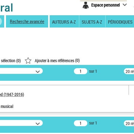
Espace personnel
Recherche avancée
AUTEURS A-Z
SUJETS A-Z
PÉRIODIQUES
(
0
)
 sélection (
0
)
Ajouter à mes références
sur 1
20 r
od (1947-2016)
e musical
sur 1
20 r