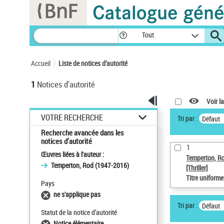
Panneau de gestion des cookies
Tout
Accueil
Liste de notices d’autorité
1
Notices d'autorité
Voir la
VOTRE RECHERCHE
Tri par :
Défaut
Recherche avancée dans les
notices d’autorité
1
Œuvres liées à l'auteur :
Temperton, R
Temperton, Rod (1947-2016)
[Thriller]
Titre uniform
Pays
ne s'applique pas
Tri par :
Défaut
Statut de la notice d’autorité
Notice élémentaire