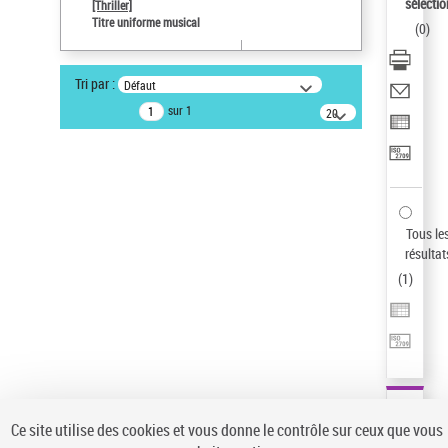
sélectio
[Thriller]
Pays
Titre uniforme musical
(
0
)
ne s'applique pas
Sauvegarder votre recherche
Tri par :
Défaut
AFFINER
sur 1
20
résultats/page
Type de notice d'autorité
Œuvre
(1)
Titre uniforme musical
(1)
Statut de la notice d’autorité
Tous le
résultat
Pays
(
1
)
Auteur d’œuvre
Ce site utilise des cookies et vous donne le contrôle sur ceux que vous