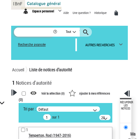
Panneau de gestion des cookies
Espace personnel
Aide
Une question ?
Historique
Tout
Recherche avancée
AUTRES RECHERCHES
Accueil
Liste de notices d’autorité
1
Notices d'autorité
Voir la sélection (
0
)
Ajouter à mes références
(
0
)
VOTRE RECHERCHE
RÉCUPÉRER
LES
Tri par :
Défaut
NOTICES
Recherche avancée dans les
sur 1
notices d’autorité
20
résultats/page
Œuvres liées à l'auteur :
1
Temperton, Rod (1947-2016)
Ma
Temperton, Rod (1947-2016)