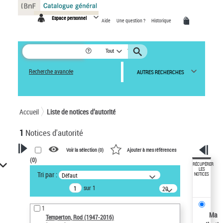
Panneau de gestion des cookies
Espace personnel
Aide
Une question ?
Historique
Tout
Recherche avancée
AUTRES RECHERCHES
Accueil
Liste de notices d’autorité
1
Notices d'autorité
Voir la sélection (
0
)
Ajouter à mes références
(
0
)
VOTRE RECHERCHE
RÉCUPÉRER
LES
Tri par :
Défaut
NOTICES
Recherche avancée dans les
sur 1
notices d’autorité
20
résultats/page
Œuvres liées à l'auteur :
1
Temperton, Rod (1947-2016)
Ma
Temperton, Rod (1947-2016)