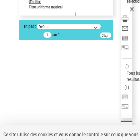
sélectio
[Thriller]
Type de notice d'autorité
Titre uniforme musical
(
0
)
Œuvre
Sauvegarder votre recherche
Tri par :
Défaut
AFFINER
sur 1
20
résultats/page
Type de notice d'autorité
Œuvre
(1)
Titre uniforme musical
(1)
Statut de la notice d’autorité
Tous le
résultat
Pays
(
1
)
Auteur d’œuvre
Ce site utilise des cookies et vous donne le contrôle sur ceux que vous